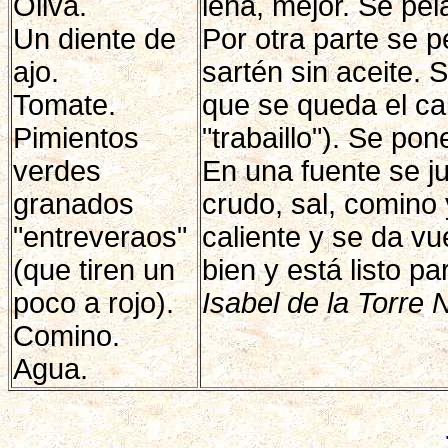
Oliva.
leña, mejor. Se pel
Un diente de
Por otra parte se p
ajo.
sartén sin aceite. 
Tomate.
que se queda el c
Pimientos
"trabaillo"). Se pon
verdes
En una fuente se ju
granados
crudo, sal, comino
"entreveraos"
caliente y se da v
(que tiren un
bien y está listo p
poco a rojo).
Isabel de la Torre N
Comino.
Agua.