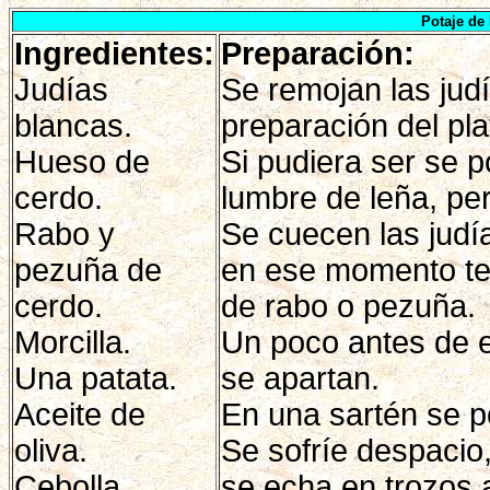
Potaje de
Ingredientes:
Preparación:
Judías
Se remojan las judí
blancas.
preparación del pla
Hueso de
Si pudiera ser se 
cerdo.
lumbre de leña, per
Rabo y
Se cuecen las judí
pezuña de
en ese momento te
cerdo.
de rabo o pezuña.
Morcilla.
Un poco antes de es
Una patata.
se apartan.
Aceite de
En una sartén se po
oliva.
Se sofríe despacio
Cebolla.
se echa en trozos 