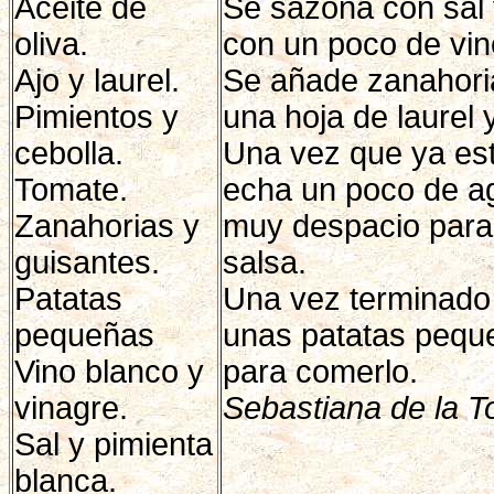
Aceite de
Se sazona con sal 
oliva.
con un poco de vin
Ajo y laurel.
Se añade zanahoria
Pimientos y
una hoja de laurel
cebolla.
Una vez que ya est
Tomate.
echa un poco de ag
Zanahorias y
muy despacio para
guisantes.
salsa.
Patatas
Una vez terminado
pequeñas
unas patatas pequeñ
Vino blanco y
para comerlo.
vinagre.
Sebastiana de la To
Sal y pimienta
blanca.