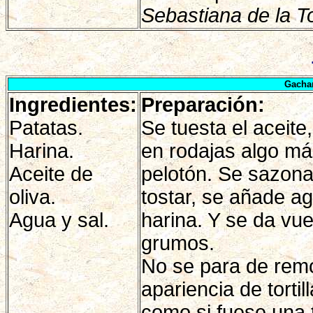
Sebastiana de la To
Gacha
Ingredientes:
Preparación:
Patatas.
Se tuesta el aceite
Harina.
en rodajas algo más
Aceite de
pelotón. Se sazonan
oliva.
tostar, se añade ag
Agua y sal.
harina. Y se da vu
grumos.
No se para de rem
apariencia de tortil
como si fuese una t