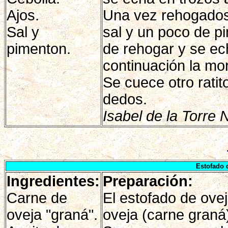
Ajos.
Una vez rehogados 
Sal y
sal y un poco de p
pimenton.
de rehogar y se ec
continuación la morc
Se cuece otro ratit
dedos.
Isabel de la Torre N
Estofado 
Ingredientes:
Preparación:
Carne de
El estofado de ove
oveja "graná".
oveja (carne graná