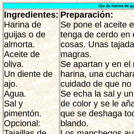
Ajo de harina de gu
Ingredientes:
Preparación:
Harina de
Se pone el aceite e
guijas o de
tenga de cerdo en
almorta.
cosas. Unas tajada
Aceite de
magras.
oliva.
Se apartan y en el 
Un diente de
harina, una cucha
ajo.
cuidado de que no 
Agua.
Se echa la sal y u
Sal y
de color y se le añ
pimentón.
que se deshaga tod
Opcional:
blando.
Tajaillas de
Los manchegos aut