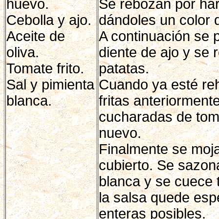
huevo.
Se rebozan por har
Cebolla y ajo.
dándoles un color 
Aceite de
A continuación se 
oliva.
diente de ajo y se 
Tomate frito.
patatas.
Sal y pimienta
Cuando ya esté re
blanca.
fritas anteriorment
cucharadas de toma
nuevo.
Finalmente se moj
cubierto. Se sazon
blanca y se cuece 
la salsa quede esp
enteras posibles.