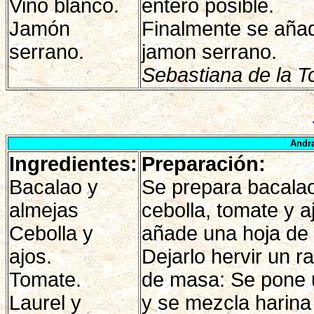
Vino blanco.
entero posible.
Jamón
Finalmente se aña
serrano.
jamon serrano.
Sebastiana de la To
Andr
Ingredientes:
Preparación:
Bacalao y
Se prepara bacalao
almejas
cebolla, tomate y a
Cebolla y
añade una hoja de l
ajos.
Dejarlo hervir un r
Tomate.
de masa: Se pone 
Laurel y
y se mezcla harina 