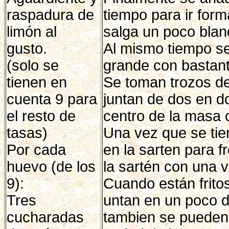
raspadura de
tiempo para ir for
limón al
salga un poco blan
gusto.
Al mismo tiempo s
(solo se
grande con bastante
tienen en
Se toman trozos de
cuenta 9 para
juntan de dos en do
el resto de
centro de la masa 
tasas)
Una vez que se tien
Por cada
en la sarten para f
huevo (de los
la sartén con una va
9):
Cuando están frito
Tres
untan en un poco d
cucharadas
tambien se pueden 