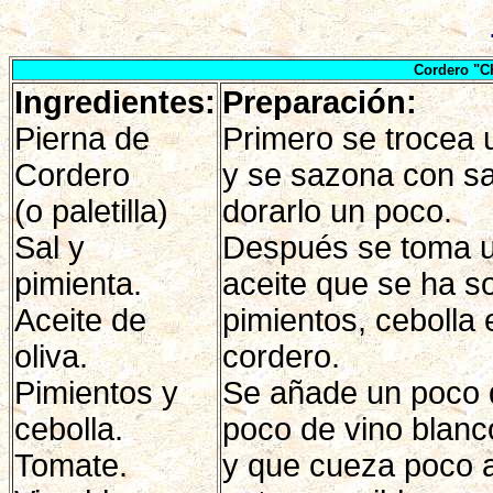
Cordero "C
Ingredientes:
Preparación:
Pierna de
Primero se trocea u
Cordero
y se sazona con sal
(o paletilla)
dorarlo un poco.
Sal y
Después se toma u
pimienta.
aceite que se ha so
Aceite de
pimientos, cebolla 
oliva.
cordero.
Pimientos y
Se añade un poco d
cebolla.
poco de vino blanc
Tomate.
y que cueza poco a