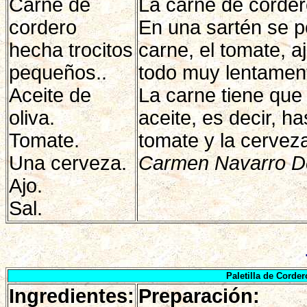
Carne de
La carne de corder
cordero
En una sartén se po
hecha trocitos
carne, el tomate, a
pequeños..
todo muy lentamen
Aceite de
La carne tiene que
oliva.
aceite, es decir, h
Tomate.
tomate y la cervez
Una cerveza.
Carmen Navarro D
Ajo.
Sal.
Paletilla de Corder
Ingredientes:
Preparación: