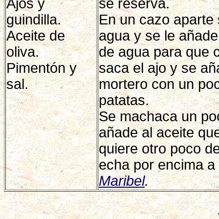
Ajos y
se reserva.
guindilla.
En un cazo aparte 
Aceite de
agua y se le añade
oliva.
de agua para que 
Pimentón y
saca el ajo y se a
sal.
mortero con un poc
patatas.
Se machaca un poco
añade al aceite que
quiere otro poco d
echa por encima a l
Maribel
.